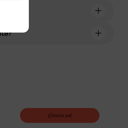
nte?
es que
a del
¡Únete ya!
nza hoy!