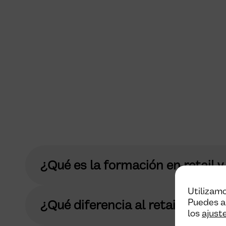
¿Qué es la formación en retail 
Utilizamo
Puedes a
¿Qué diferencia al retail físico 
los
ajust