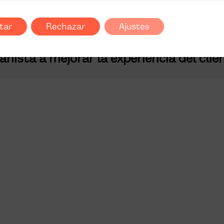
quipos de retail del futuro?
tar
Rechazar
Ajustes
ista a mejorar la experiencia del clie
Descubre nuestro programa para vendedor
impulsa habilidades y optimiza la experienci
cliente, garantizando éxito en retail. ¡Comie