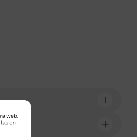
tra web.
rlas en