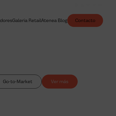
dores
Galeria Retail
Atenea Blog
Contacto
Go-to-Market
Ver más