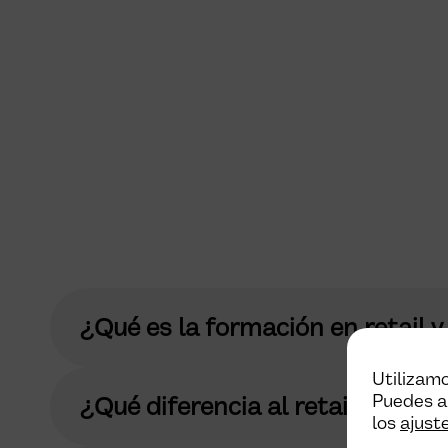
¿Qué es la formación en retail 
Utilizamo
Puedes a
¿Qué diferencia al retail físico 
los
ajust