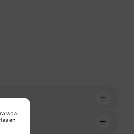
tra web.
rlas en