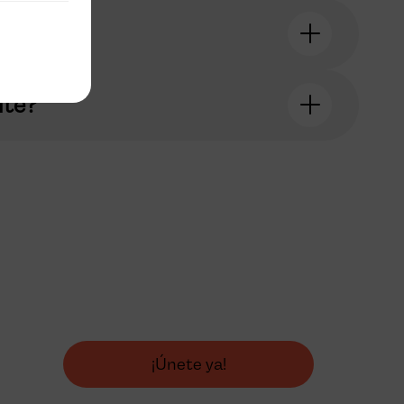
nte?
es que
a del
¡Únete ya!
nza hoy!