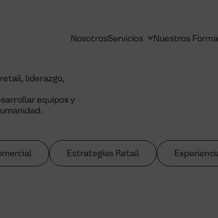
Nosotros
Servicios
Nuestros Forma
tail, liderazgo,
arrollar equipos y
 humanidad.
omercial
Estrategias Retail
Experienc