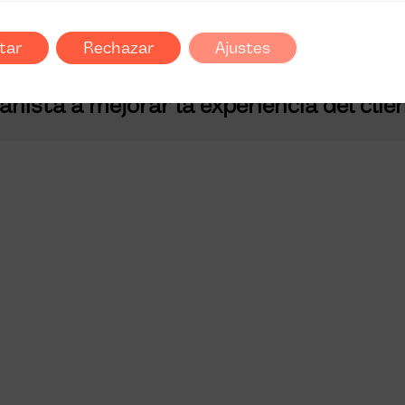
quipos de retail del futuro?
tar
Rechazar
Ajustes
ista a mejorar la experiencia del clie
Descubre nuestro programa para vendedor
impulsa habilidades y optimiza la experienci
cliente, garantizando éxito en retail. ¡Comie