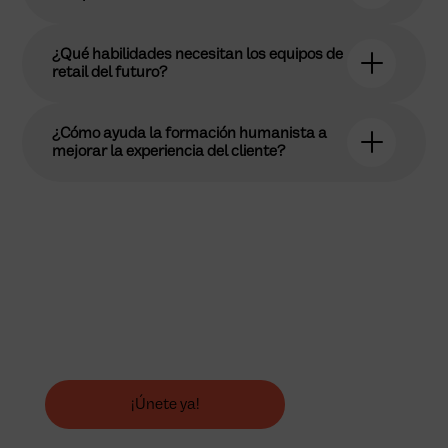
¿Qué habilidades necesitan los equipos de
retail del futuro?
¿Cómo ayuda la formación humanista a
mejorar la experiencia del cliente?
Transforma tu equipo
Descubre nuestro programa para vendedores que
impulsa habilidades y optimiza la experiencia del
cliente, garantizando éxito en retail. ¡Comienza hoy!
¡Únete ya!