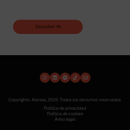
Mejora tus habilidades en el sector retail con
nuestra formación innovadora. Potencia tus ventas
y ofrece la mejor experiencia al cliente, desde hoy.
Descubre YA
Copyrights. Atenea, 2026. Todos los derechos reservados.
Política de privacidad
Política de cookies
Aviso legal