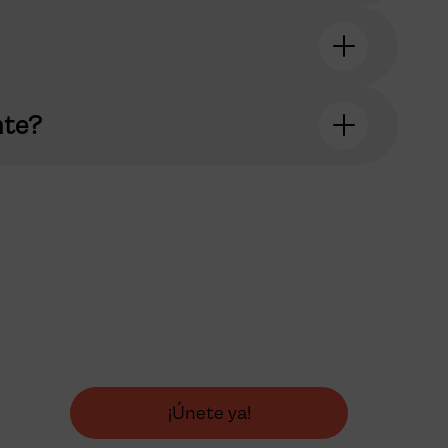
nte?
es que
a del
¡Únete ya!
nza hoy!