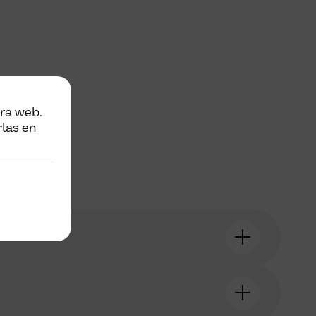
tra web.
rlas en