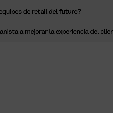
quipos de retail del futuro?
ista a mejorar la experiencia del clie
Descubre nuestro programa para vendedor
impulsa habilidades y optimiza la experienci
cliente, garantizando éxito en retail. ¡Comie