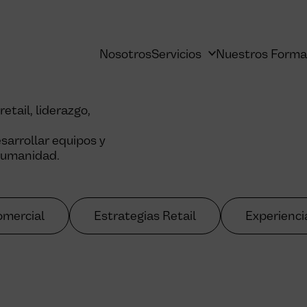
Nosotros
Servicios
Nuestros Forma
tail, liderazgo,
arrollar equipos y
 humanidad.
omercial
Estrategias Retail
Experienc