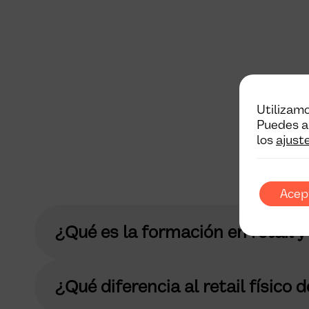
Utilizamo
Puedes a
los
ajust
Acep
¿Qué es la formación en retail 
¿Qué diferencia al retail físico 