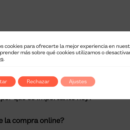
s cookies para ofrecerte la mejor experiencia en nues
prender más sobre qué cookies utilizamos o desactiva
FAQ’s
es
.
tar
Rechazar
Ajustes
y por qué es importante hoy?
de la compra online?