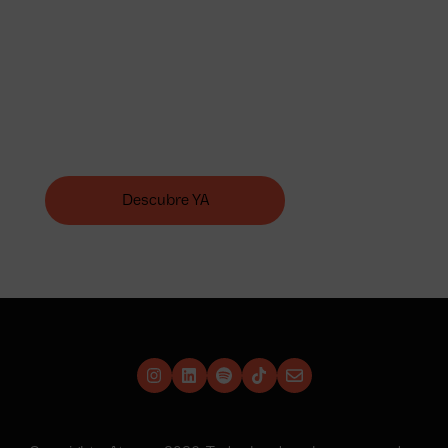
Transforma tu Retail
Mejora tus habilidades en el sector retail con
nuestra formación innovadora. Potencia tus ventas
y ofrece la mejor experiencia al cliente, desde hoy.
Descubre YA